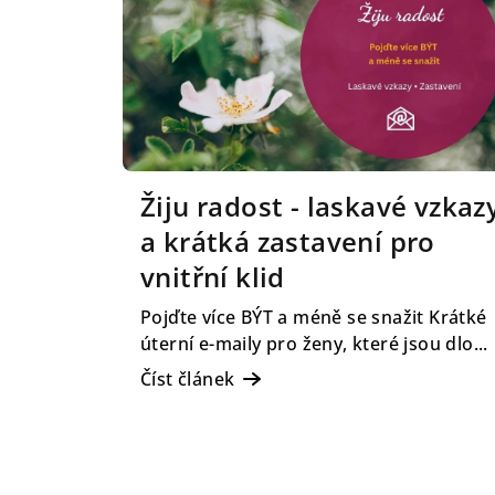
p
i
s
č
l
Žiju radost - laskavé vzkaz
á
a krátká zastavení pro
n
vnitřní klid
k
Pojďte více BÝT a méně se snažit Krátké
ů
úterní e-maily pro ženy, které jsou dlo...
Číst článek