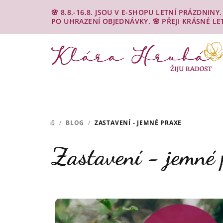
Přejít
🌸 8.8.-16.8. JSOU V E-SHOPU LETNÍ PRÁZDNIN
na
PO UHRAZENÍ OBJEDNÁVKY. 🌸 PŘEJI KRÁSNÉ LE
obsah
/
BLOG
/
ZASTAVENÍ - JEMNÉ PRAXE
DOMŮ
Zastavení - jemné 
V
ý