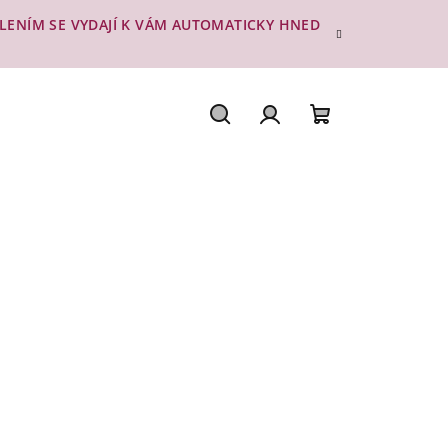
ESLENÍM SE VYDAJÍ K VÁM AUTOMATICKY HNED
Hledat
Přihlášení
Nákupní
košík