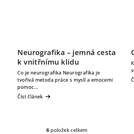
Neurografika – jemná cesta
k vnitřnímu klidu
K
s
Co je neurografika Neurografika je
tvořivá metoda práce s myslí a emocemi
Č
pomoc...
Číst článek
6
položek celkem
O