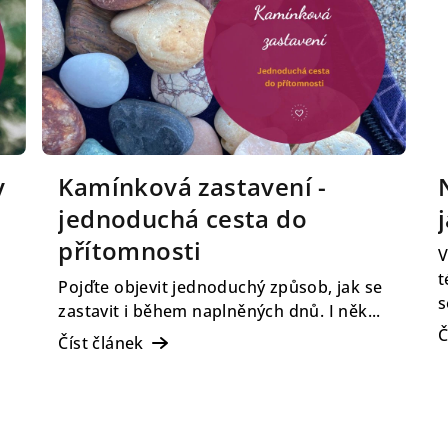
y
Kamínková zastavení -
jednoduchá cesta do
přítomnosti
V
t
Pojďte objevit jednoduchý způsob, jak se
s
zastavit i během naplněných dnů. I něk...
Č
Číst článek