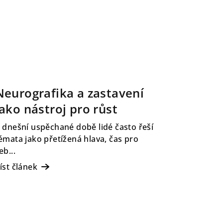
Neurografika a zastavení
jako nástroj pro růst
 dnešní uspěchané době lidé často řeší
émata jako přetížená hlava, čas pro
eb...
íst článek