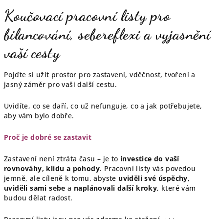
Koučovací pracovní listy pro
bilancování, sebereflexi a vyjasnění
vaší cesty
Pojďte si užít prostor pro zastavení, vděčnost, tvoření a
jasný záměr pro vaši další cestu.
Uvidíte, co se daří, co už nefunguje, co a jak potřebujete,
aby vám bylo dobře.
Proč je dobré se zastavit
Zastavení není ztráta času – je to
investice do vaší
rovnováhy, klidu a pohody
. Pracovní listy vás povedou
jemně, ale cíleně k tomu, abyste
uviděli své úspěchy
,
uviděli sami sebe
a
naplánovali další kroky
, které vám
budou dělat radost.