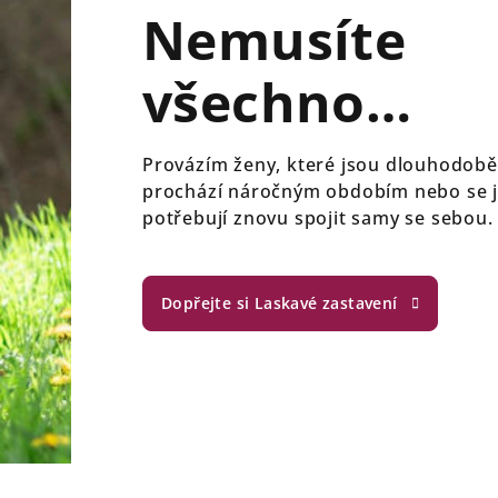
Nemusíte
všechno
zvládnout s
Provázím ženy, které jsou dlouhodobě
prochází náročným obdobím nebo se 
potřebují znovu spojit samy se sebou. Pomůž
vám uvidět a žít to, co opravdu potřeb
Dopřejte si Laskavé zastavení