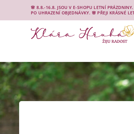
Přejít
🌸 8.8.-16.8. JSOU V E-SHOPU LETNÍ PRÁZDNIN
na
PO UHRAZENÍ OBJEDNÁVKY. 🌸 PŘEJI KRÁSNÉ LE
obsah