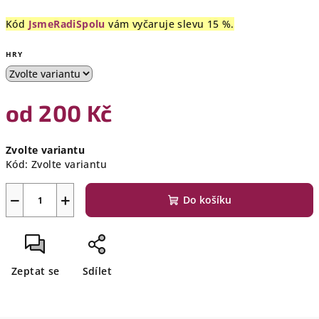
Kód
JsmeRadiSpolu
vám vyčaruje slevu 15 %.
HRY
od
200 Kč
Měrná
Zvolte variantu
cena:
Kód:
Zvolte variantu
−
+
Do košíku
Zeptat se
Sdílet