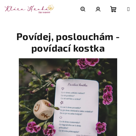
Přejít
na
obsah
Nákupn
Hledat
Přihlášení
Povídej, poslouchám -
košík
povídací kostka