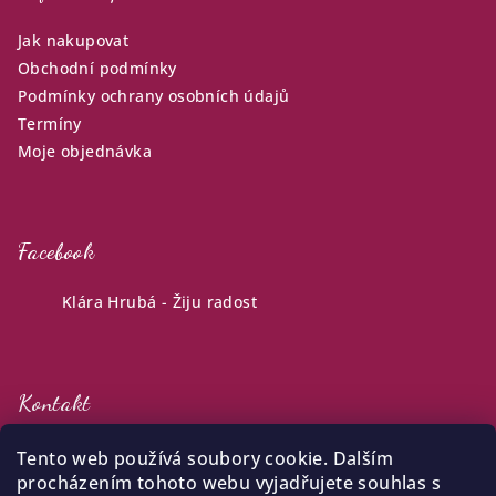
Jak nakupovat
Obchodní podmínky
Podmínky ochrany osobních údajů
Termíny
Moje objednávka
Facebook
Klára Hrubá - Žiju radost
Kontakt
klara
@
zijuradost.cz
Tento web používá soubory cookie. Dalším
+420 732 387 738
procházením tohoto webu vyjadřujete souhlas s