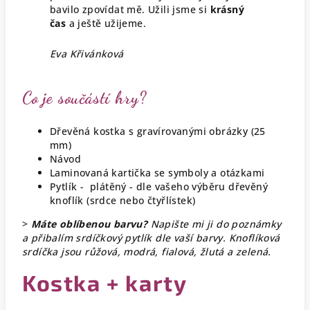
bavilo zpovídat mě. Užili jsme si
krásný
čas
a ještě užijeme.
Eva Křivánková
Co je součástí hry?
Dřevěná kostka s gravírovanými obrázky (25
mm)
Návod
Laminovaná kartička se symboly a otázkami
Pytlík - plátěný - dle vašeho výběru dřevěný
knoflík (srdce nebo čtyřlístek)
>
Máte oblíbenou barvu?
Napište mi ji do poznámky
a přibalím srdíčkový pytlík dle vaší barvy. Knoflíková
srdíčka jsou růžová, modrá, fialová, žlutá a zelená.
Kostka + karty