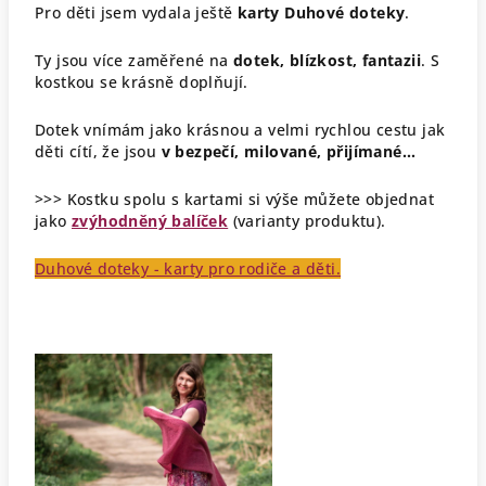
Pro děti jsem vydala ještě
karty Duhové doteky
.
Ty jsou více zaměřené na
dotek, blízkost, fantazii
. S
kostkou se krásně doplňují.
Dotek vnímám jako krásnou a velmi rychlou cestu jak
děti cítí, že jsou
v bezpečí, milované, přijímané...
>>> Kostku spolu s kartami si výše můžete objednat
jako
zvýhodněný balíček
(varianty produktu).
Duhové doteky - karty pro rodiče a děti.