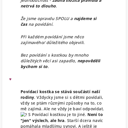
Jednoduchost -
žádná složitá pravidla a
netrvá to dlouho
.
Že jsme opravdu SPOLU a
najdeme si
čas
na povídání.
Při každém povídání jsme něco
zajímavého/ důležitého objevili.
Bez povídání s kostkou by mnoho
důležitých věcí asi zapadlo,
nepověděli
bychom si to
.
♥
Povídací kostka se stává součástí naší
rodiny
. Vždycky jsme si s dětmi povídali,
vždy se ptám různými způsoby na to, co
mě zajímá. Ale ne vždy je baví odpovídat.
S Povídací kostkou je to jiné.
Není to
"jen" výslech, ale hra
. Starší dcera navíc
pomáhala mladšímu synovi. A ještě je