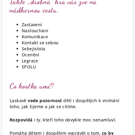
Tahle „drobná“ hra vás zve na
nádhernou cestu.
Zastavení
Naslouchání
Komunikace
Kontakt se sebou
Sebejistota
Ocenění
Legrace
SPOLU
Co kostka umí?
Laskavě
vede pozornost
dětí i dospělých k vnímání
toho, jak žijeme a jak se cítíme.
Rozpovídá
i ty, kteří toho obvykle moc nenamluví.
Pomáhá dětem i dospělým vyprávět o tom,
co by