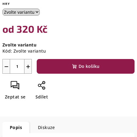
HRY
od
320 Kč
Měrná
Zvolte variantu
cena:
Kód:
Zvolte variantu
−
+
Do košíku
Zeptat se
Sdílet
Popis
Diskuze