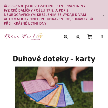
Přejít
🌸 8.8.-16.8. JSOU V E-SHOPU LETNÍ PRÁZDNINY.
na
FYZICKÉ BALÍČKY POŠLU 17.8. A PDF S
obsah
NEUROGRAFICKÝM KRESLENÍM SE VYDAJÍ K VÁM
AUTOMATICKY HNED PO UHRAZENÍ OBJEDNÁVKY. 🌸
PŘEJI KRÁSNÉ LETNÍ DNY.
Nákupn
Hledat
Přihlášení
Duhové doteky - karty
košík