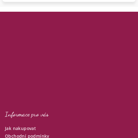
Z
á
p
a
t
í
Informace pro vás
Jak nakupovat
Obchodní podmínky