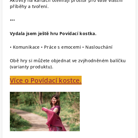
Aktivity na kartách otevírají prostor pro vaše vlastní
příběhy a tvoření.
•••
Vydala jsem ještě hru Povídací kostka.
• Komunikace • Práce s emocemi • Naslouchání
Obě hry si můžete objednat ve zvýhodněném balíčku
(varianty produktu).
Více o Povídací kostce.