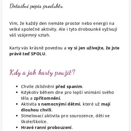
Detailní popis produktu
Vím, že každý den nemáte prostor nebo energii na
velké společné aktivity. Ale i tyto drobounké vyživují
váš vzájemný vztah.
Karty vás krásně povedou a
vy si jen užívejte, že jste
právě teď SPOLU
.
Kdy a jak karty použít?
Chvíle zklidnění
před spaním
.
Kdykoliv během dne pro lepší vnímání svého
těla a
zpřítomnění
.
Aktivita
s nemocnými dětmi
, které už
mají
dlouhou chvíli
.
Stmelovací aktivita pro sourozence, děti ve
škole/školce.
Hravé ranní probouzení
.