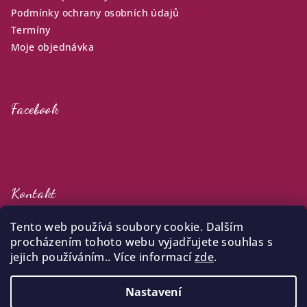
Podmínky ochrany osobních údajů
Termíny
Moje objednávka
Facebook
Kontakt
klara
@
zijuradost.cz
Tento web používá soubory cookie. Dalším
+420 732 387 738
procházením tohoto webu vyjadřujete souhlas s
jejich používáním.. Více informací
zde
.
Nastavení