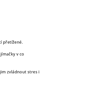
í přetížené.
ijímačky v co
im zvládnout stres i