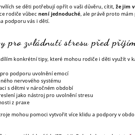
lích se děti potřebují opřít o vaši důvěru, cítit,
že jim 
ice rodiče vůbec
není jednoduché
, ale právě proto mám 
a podporu vás i dětí.
py pro zvládnutí stresu před přij
ílím konkrétní tipy, které mohou rodiče i děti využít v 
 pro podporu uvolnění emocí
ženého nervového systému
aci s dětmi v náročném období
eslení jako nástroj pro uvolnění stresu
nosti z praxe
roje mohou pomoci vytvořit více klidu a podpory v obdo