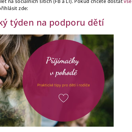
et na sociálních sítích (FB a LI). Pokud chcete dostat
vše
řihlásit zde:
ý týden na podporu dětí