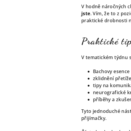
V hodně náročných chví
jste
. Vím, že to z poz
praktické drobnosti n
Praktické ti
V tematickém týdnu sd
Bachovy esence
zklidnění přetí
tipy na komunik
neurografické kr
příběhy a zkuše
Tyto jednoduché nást
přijímačky.