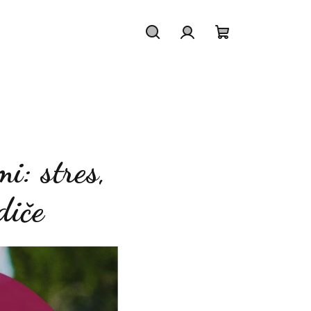
Hledat
Přihlášení
Nákupní
košík
i: stres,
diče