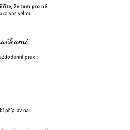
věříte, že tam pro ně
pro vás velmi
ímačkami
každodenní praxi:
bí příprav na