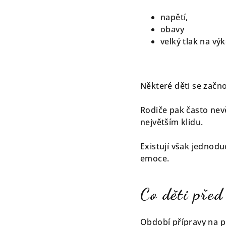
napětí,
obavy
velký tlak na vý
Některé děti se začno
Rodiče pak často nevě
největším klidu.
Existují však jednodu
emoce.
Co děti před
Období přípravy na př