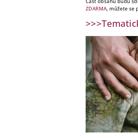
Část obsahu budu sdíl
ZDARMA
, můžete se p
>>>Tematick