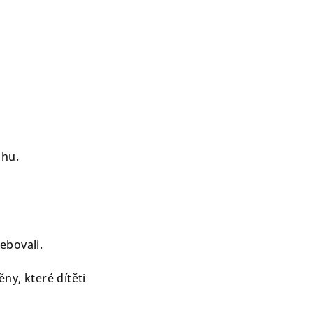
ahu.
ebovali.
ny, které dítěti