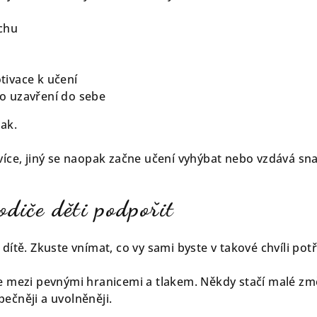
chu
tivace k učení
o uzavření do sebe
nak.
více, jiný se naopak začne učení vyhýbat nebo vzdává sn
diče děti podpořit
dítě. Zkuste vnímat, co vy sami byste v takové chvíli potř
ce mezi pevnými hranicemi a tlakem.
Někdy stačí malé změ
ečněji a uvolněněji.