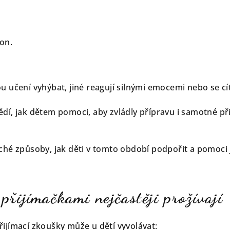
kon.
u učení vyhýbat, jiné reagují silnými emocemi nebo se cít
dí, jak dětem pomoci, aby zvládly přípravu i samotné př
ché způsoby, jak děti v tomto období podpořit a pomoci j
 přijímačkami nejčastěji prožívají
ijímací zkoušky může u dětí vyvolávat: