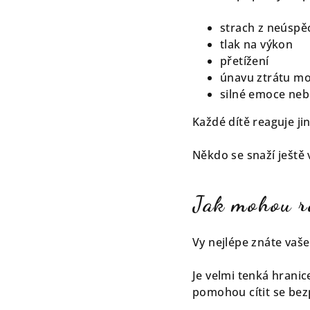
strach z neúspě
tlak na výkon
přetížení
únavu ztrátu mo
silné emoce neb
Každé dítě reaguje ji
Někdo se snaží ještě 
Jak mohou ro
Vy nejlépe znáte vaše 
Je velmi tenká hrani
pomohou cítit se bezp