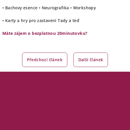
• Bachovy esence • Neurografika • Workshopy
• Karty a hry pro zastavení Tady a teď
Máte zájem o bezplatnou 20minutovku?
Předchozí článek
Další článek
Z
á
p
a
t
í