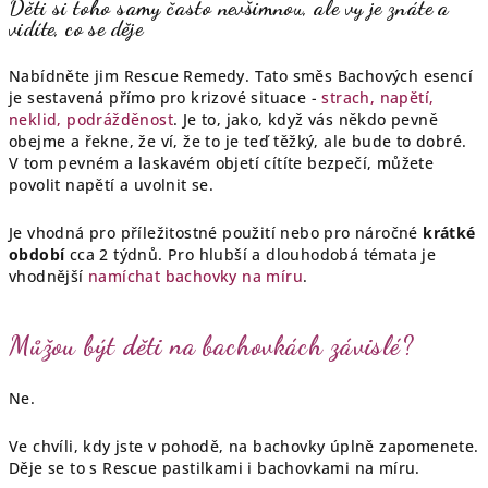
Děti si toho samy často nevšimnou, ale vy je znáte a
vidíte, co se děje
Nabídněte jim Rescue Remedy. Tato směs Bachových esencí
je sestavená přímo pro krizové situace -
strach, napětí,
neklid, podrážděnost
. Je to, jako, když vás někdo pevně
obejme a řekne, že ví, že to je teď těžký, ale bude to dobré.
V tom pevném a laskavém objetí cítíte bezpečí, můžete
povolit napětí a uvolnit se.
Je vhodná pro příležitostné použití nebo pro náročné
krátké
období
cca 2 týdnů. Pro hlubší a dlouhodobá témata je
vhodnější
namíchat bachovky na míru
.
Můžou být děti na bachovkách závislé?
Ne.
Ve chvíli, kdy jste v pohodě, na bachovky úplně zapomenete.
Děje se to s Rescue pastilkami i bachovkami na míru.