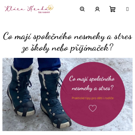
Přejít
na
obsah
Nákupn
Hledat
Přihlášení
Co mají společného nesmeky a stres
košík
ze školy nebo přijímaček?