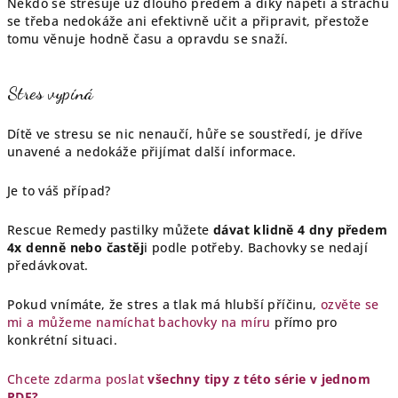
Někdo se stresuje už dlouho předem a díky napětí a strachu
se třeba nedokáže ani efektivně učit a připravit, přestože
tomu věnuje hodně času a opravdu se snaží.
Stres vypíná
Dítě ve stresu se nic nenaučí, hůře se soustředí, je dříve
unavené a nedokáže přijímat další informace.
Je to váš případ?
Rescue Remedy pastilky můžete
dávat klidně 4 dny předem
4x denně nebo častěj
i podle potřeby. Bachovky se nedají
předávkovat.
Pokud vnímáte, že stres a tlak má hlubší příčinu,
ozvěte se
mi a můžeme namíchat bachovky na míru
přímo pro
konkrétní situaci.
Chcete zdarma poslat
všechny tipy z této série v jednom
PDF?