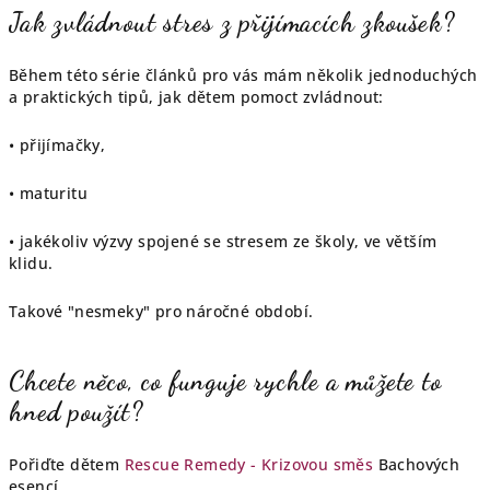
Jak zvládnout stres z přijímacích zkoušek?
Během této série článků pro vás mám několik jednoduchých
a praktických tipů, jak dětem pomoct zvládnout:
• přijímačky,
• maturitu
• jakékoliv výzvy spojené se stresem ze školy, ve větším
klidu.
Takové "nesmeky" pro náročné období.
Chcete něco, co funguje rychle a můžete to
hned použít?
Pořiďte dětem
Rescue Remedy - Krizovou směs
Bachových
esencí.