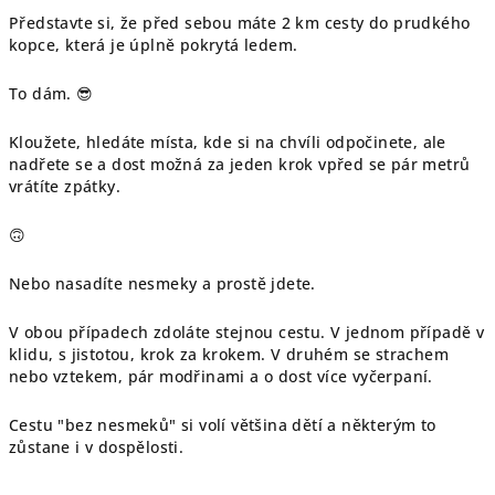
Představte si, že před sebou máte 2 km cesty do prudkého
kopce, která je úplně pokrytá ledem.
To dám. 😎
Kloužete, hledáte místa, kde si na chvíli odpočinete, ale
nadřete se a dost možná za jeden krok vpřed se pár metrů
vrátíte zpátky.
🙃
Nebo nasadíte nesmeky a prostě jdete.
V obou případech zdoláte stejnou cestu. V jednom případě v
klidu, s jistotou, krok za krokem. V druhém se strachem
nebo vztekem, pár modřinami a o dost více vyčerpaní.
Cestu "bez nesmeků" si volí většina dětí a některým to
zůstane i v dospělosti.