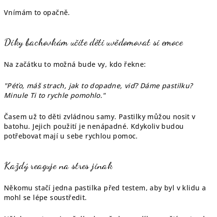
Vnímám to opačně.
Díky bachovkám učíte děti uvědomovat si emoce
Na začátku to možná bude vy, kdo řekne:
"Péťo, máš strach, jak to dopadne, viď? Dáme pastilku?
Minule Ti to rychle pomohlo."
Časem už to děti zvládnou samy. Pastilky můžou nosit v
batohu. Jejich použití je nenápadné. Kdykoliv budou
potřebovat mají u sebe rychlou pomoc.
Každý reaguje na stres jinak
Někomu stačí jedna pastilka před testem, aby byl v klidu a
mohl se lépe soustředit.