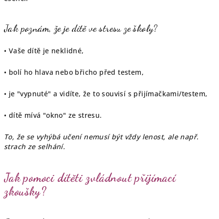
Jak poznám, že je dítě ve stresu ze školy?
• Vaše dítě je neklidné,
• bolí ho hlava nebo břicho před testem,
• je "vypnuté" a vidíte, že to souvisí s přijímačkami/testem,
• dítě mívá "okno" ze stresu.
To, že se vyhýbá učení nemusí být vždy lenost, ale např.
strach ze selhání.
Jak pomoci dítěti zvládnout přijímací
zkoušky?