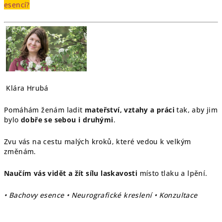
esencí?
Klára Hrubá
Pomáhám ženám ladit
mateřství, vztahy a práci
tak, aby jim
bylo
dobře se sebou i druhými
.
Zvu vás na cestu malých kroků, které vedou k velkým
změnám.
Naučím vás vidět a žít sílu laskavosti
místo tlaku a lpění.
• Bachovy esence • Neurografické kreslení • Konzultace