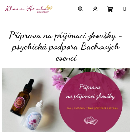
Přejít
na
obsah
Nákupn
Hledat
Přihlášení
Příprava na přijímací zkoušky -
košík
psychická podpora Bachových
esencí