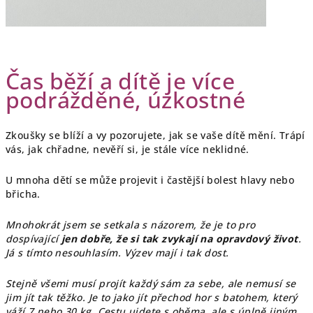
Čas běží a dítě je více
podrážděné, úzkostné
Zkoušky se blíží a vy pozorujete, jak se vaše dítě mění. Trápí
vás, jak chřadne, nevěří si, je stále více neklidné.
U mnoha dětí se může projevit i častější bolest hlavy nebo
břicha.
Mnohokrát jsem se setkala s názorem, že je to pro
dospívající
jen dobře, že si tak zvykají na opravdový život
.
Já s tímto nesouhlasím. Výzev mají i tak dost.
Stejně všemi musí projít každý sám za sebe, ale nemusí se
jim jít tak těžko. Je to jako jít přechod hor s batohem, který
váží 7 nebo 30 kg. Cestu ujdete s oběma, ale s úplně jiným