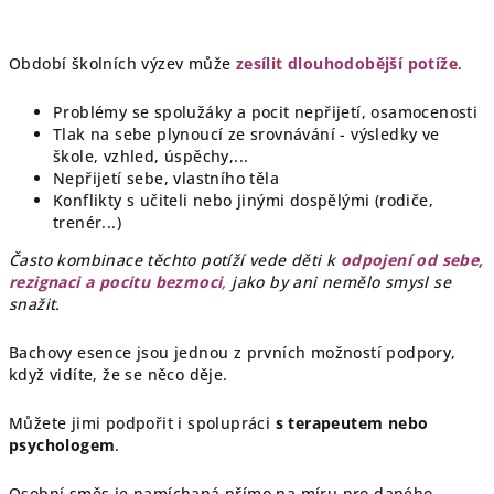
Období školních výzev může
zesílit dlouhodobější potíže
.
Problémy se spolužáky a pocit nepřijetí, osamocenosti
Tlak na sebe plynoucí ze srovnávání - výsledky ve
škole, vzhled, úspěchy,...
Nepřijetí sebe, vlastního těla
Konflikty s učiteli nebo jinými dospělými (rodiče,
trenér...)
Často kombinace těchto potíží vede děti k
odpojení od sebe,
rezignaci a pocitu bezmoci
,
jako by ani nemělo smysl se
snažit.
Bachovy esence jsou jednou z prvních možností podpory,
když vidíte, že se něco děje.
Můžete jimi podpořit i spolupráci
s terapeutem nebo
psychologem
.
Osobní směs je namíchaná přímo na míru pro daného