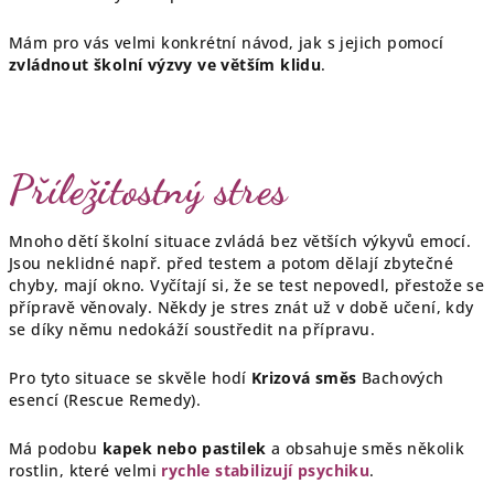
Mám pro vás velmi konkrétní návod, jak s jejich pomocí
zvládnout školní výzvy ve větším klidu
.
Příležitostný stres
Mnoho dětí školní situace zvládá bez větších výkyvů emocí.
Jsou neklidné např. před testem a potom dělají zbytečné
chyby, mají okno. Vyčítají si, že se test nepovedl, přestože se
přípravě věnovaly. Někdy je stres znát už v době učení, kdy
se díky němu nedokáží soustředit na přípravu.
Pro tyto situace se skvěle hodí
Krizová směs
Bachových
esencí (Rescue Remedy).
Má podobu
kapek nebo pastilek
a obsahuje směs několik
rostlin, které velmi
rychle stabilizují psychiku
.