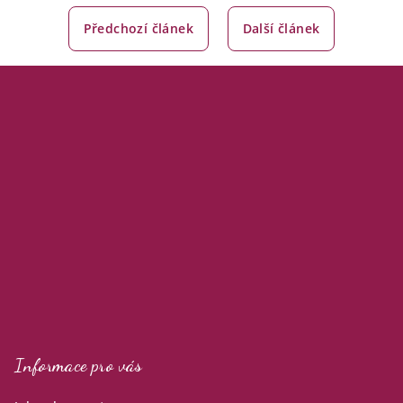
Předchozí článek
Další článek
Z
á
p
a
t
í
Informace pro vás