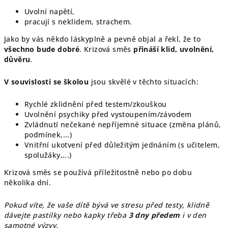
Uvolní napětí,
pracují s neklidem, strachem.
Jako by vás někdo láskyplně a pevně objal a řekl, že to
všechno bude dobré
. Krizová směs
přináší klid, uvolnění,
důvěru
.
V souvislosti se školou
jsou skvělé v těchto situacích:
Rychlé zklidnění před testem/zkouškou
Uvolnění psychiky před vystoupením/závodem
Zvládnutí nečekané nepříjemné situace (změna plánů,
podmínek,...)
Vnitřní ukotvení před důležitým jednáním (s učitelem,
spolužáky,...)
Krizová směs se používá příležitostně nebo po dobu
několika dní.
Pokud víte, že vaše dítě bývá ve stresu před testy, klidně
dávejte pastilky nebo kapky třeba
3 dny předem
i v den
samotné výzvy.