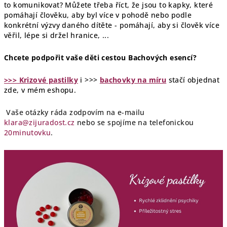
to komunikovat? Můžete třeba říct, že jsou to kapky, které
pomáhají člověku, aby byl více v pohodě nebo podle
konkrétní výzvy daného dítěte - pomáhají, aby si člověk více
věřil, lépe si držel hranice, ...
Chcete podpořit vaše děti cestou Bachových esencí?
>>> Krizové pastilky
i >>>
bachovky na míru
stačí objednat
zde, v mém eshopu.
Vaše otázky ráda zodpovím na e-mailu
klara@zijuradost.cz
nebo se spojíme na telefonickou
20minutovku
.