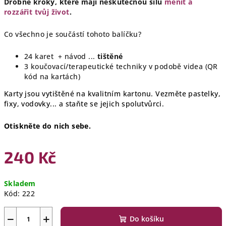
Drobné kroky, které mají neskutečnou sílu
měnit a
rozzářit tvůj život
.
Co všechno je součástí tohoto balíčku?
24 karet + návod ...
tištěné
3 koučovací/terapeutické techniky v podobě videa (QR
kód na kartách)
Karty jsou vytištěné na kvalitním kartonu. Vezměte pastelky,
fixy, vodovky... a staňte se jejich spolutvůrci.
Otiskněte do nich sebe.
240 Kč
Měrná
Skladem
cena:
Kód:
222
−
+
Do košíku