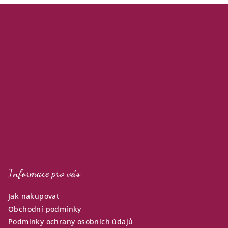
Z
á
p
a
t
í
Informace pro vás
Jak nakupovat
Obchodní podmínky
Podmínky ochrany osobních údajů