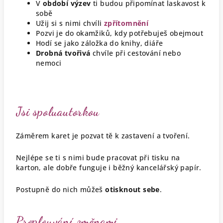
V
období výzev
ti budou připomínat laskavost k
sobě
Užij si s nimi
chvíli
zpřítomnění
Pozvi je do okamžiků, kdy potřebuješ
obejmout
Hodí se jako záložka do knihy, diáře
Drobná tvořivá
chvíle při cestování nebo
nemoci
Jsi spoluautorkou
Záměrem karet je pozvat tě k zastavení a tvoření.
Nejlépe se ti s nimi bude pracovat při tisku na
karton, ale dobře funguje i běžný kancelářský papír.
Postupně do nich můžeš
otisknout sebe
.
Proplouvání změnami