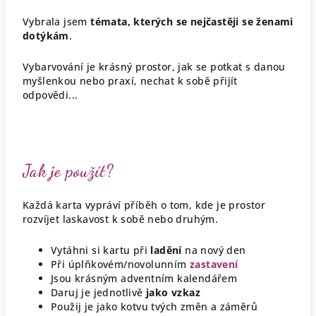
Vybrala jsem
témata, kterých se nejčastěji se ženami
dotýkám
.
Vybarvování je krásný prostor, jak se potkat s danou
myšlenkou nebo praxí, nechat k sobě přijít
odpovědi...
Jak je použít?
Každá karta vypráví příběh o tom, kde je prostor
rozvíjet laskavost k sobě nebo druhým
.
Vytáhni si kartu při
ladění
na nový den
Při úplňkovém/novolunním
zastavení
Jsou krásným adventním kalendářem
Daruj je jednotlivě
jako vzkaz
Použij je jako kotvu tvých změn a záměrů