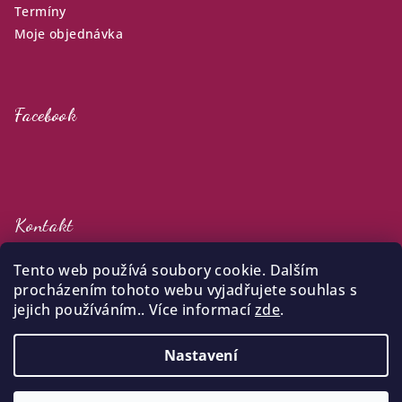
Termíny
Moje objednávka
Facebook
Kontakt
klara
@
zijuradost.cz
Tento web používá soubory cookie. Dalším
+420 732 387 738
procházením tohoto webu vyjadřujete souhlas s
jejich používáním.. Více informací
zde
.
Nastavení
Copyright 2026
Klára Hrubá - Žiju radost
. Všechna práva
vyhrazena.