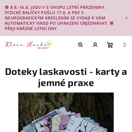
Přejít
🌸 8.8.-16.8. JSOU V E-SHOPU LETNÍ PRÁZDNINY.
na
FYZICKÉ BALÍČKY POŠLU 17.8. A PDF S
obsah
NEUROGRAFICKÝM KRESLENÍM SE VYDAJÍ K VÁM
AUTOMATICKY HNED PO UHRAZENÍ OBJEDNÁVKY. 🌸
PŘEJI KRÁSNÉ LETNÍ DNY.
Nákupn
Hledat
Přihlášení
Doteky laskavosti - karty a
košík
jemné praxe