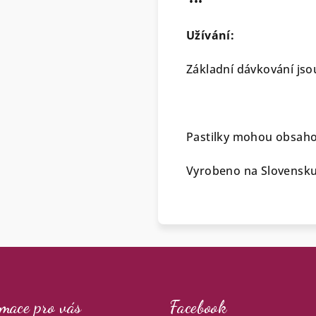
•••
Užívání:
Základní dávkování jso
Pastilky mohou obsahova
Vyrobeno na Slovensku
mace pro vás
Facebook