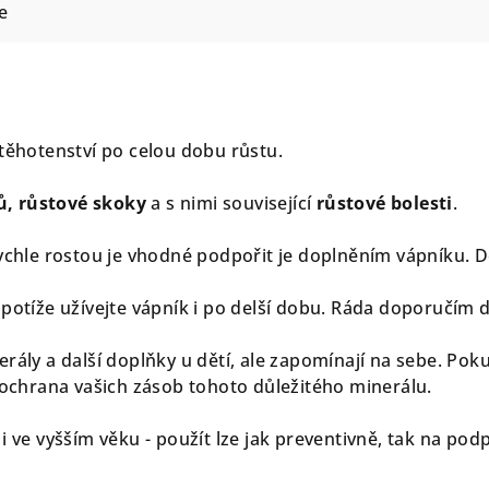
e
 těhotenství po celou dobu růstu.
, růstové skoky
a s nimi související
růstové bolesti
.
rychle rostou je vhodné podpořit je doplněním vápníku. D
potíže užívejte vápník i po delší dobu. Ráda doporučím d
erály a další doplňky u dětí, ale zapomínají na sebe. Po
o ochrana vašich zásob tohoto důležitého minerálu.
i ve vyšším věku - použít lze jak preventivně, tak na pod