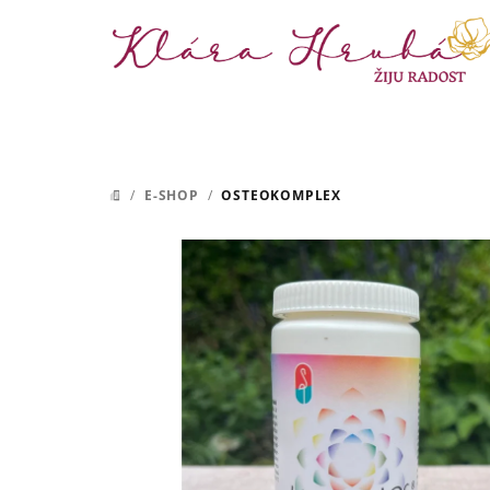
Přejít
na
obsah
/
E-SHOP
/
OSTEOKOMPLEX
DOMŮ