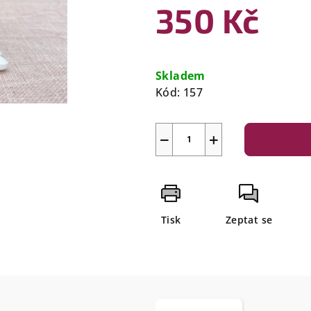
350 Kč
Měrná
cena:
Skladem
Kód:
157
−
+
Tisk
Zeptat se