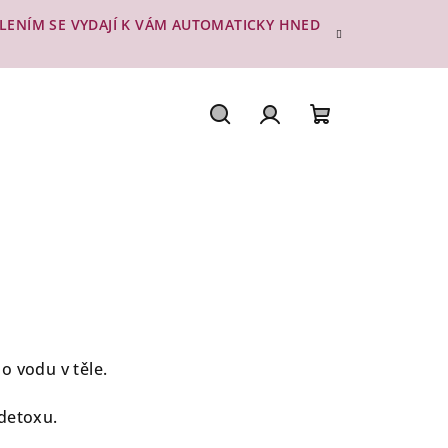
ESLENÍM SE VYDAJÍ K VÁM AUTOMATICKY HNED
Hledat
Přihlášení
Nákupní
košík
o vodu v těle.
detoxu.