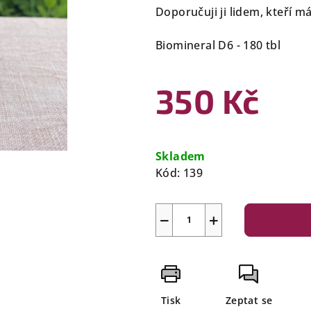
Doporučuji ji lidem, kteří má
Biomineral D6 - 180 tbl
350 Kč
Měrná
cena:
Skladem
Kód:
139
−
+
Tisk
Zeptat se