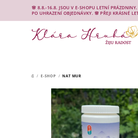
Přejít
🌸 8.8.-16.8. JSOU V E-SHOPU LETNÍ PRÁZDNIN
na
PO UHRAZENÍ OBJEDNÁVKY. 🌸 PŘEJI KRÁSNÉ LE
obsah
/
E-SHOP
/
NAT MUR
DOMŮ