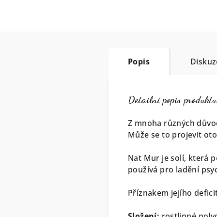
Popis
Diskuz
Detailní popis produktu
Z mnoha různých důvodů
Může se to projevit oto
Nat Mur je solí, která p
používá pro ladění psyc
Příznakem jejího defici
Složení:
rostlinné polyo