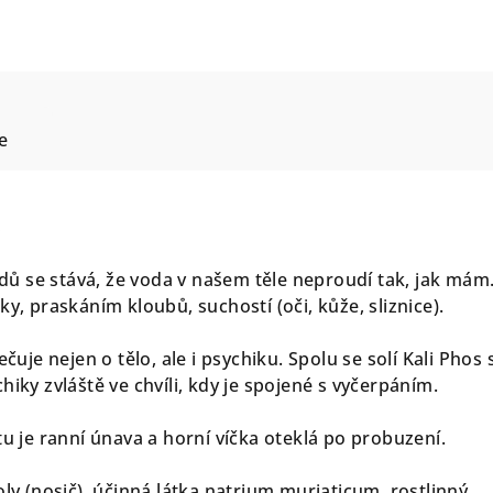
e
 se stává, že voda v našem těle neproudí tak, jak mám
ky, praskáním kloubů, suchostí (oči, kůže, sliznice).
ečuje nejen o tělo, ale i psychiku. Spolu se solí Kali Phos 
hiky zvláště ve chvíli, kdy je spojené s vyčerpáním.
tu je ranní únava a horní víčka oteklá po probuzení.
ly (nosič), účinná látka
natrium muriaticum
, rostlinný