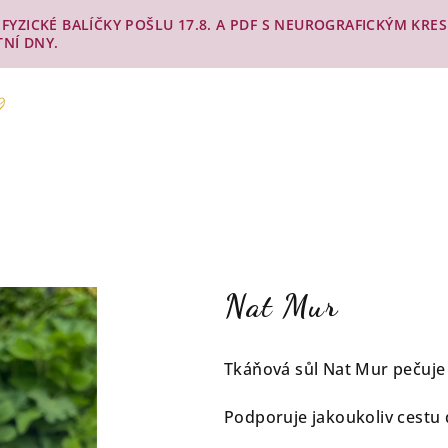
Y. FYZICKÉ BALÍČKY POŠLU 17.8. A PDF S NEUROGRAFICKÝM KR
TNÍ DNY.
Nat Mur
Tkáňová sůl Nat Mur pečuje 
Podporuje jakoukoliv cestu 