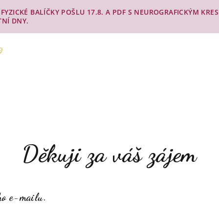
Y. FYZICKÉ BALÍČKY POŠLU 17.8. A PDF S NEUROGRAFICKÝM KR
TNÍ DNY.
Děkuji za váš zájem
ho e-mailu.