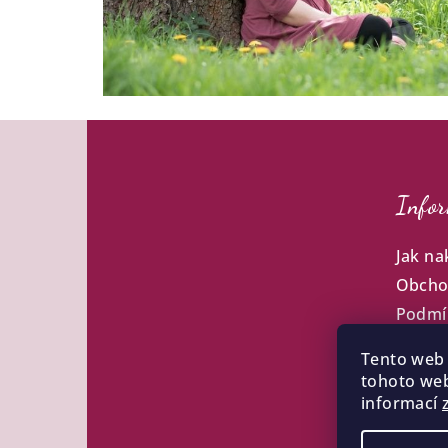
Z
á
Infor
p
a
Jak na
t
Obcho
Podmí
í
údajů
Tento web 
Termí
tohoto web
Moje 
informací