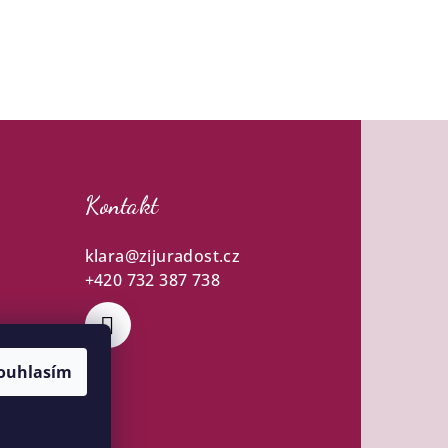
Kontakt
klara
@
zijuradost.cz
+420 732 387 738
ouhlasím