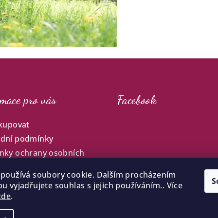
mace pro vás
Facebook
kupovat
dní podmínky
nky ochrany osobních
používá soubory cookie. Dalším procházením
ny
S
u vyjadřujete souhlas s jejich používáním.. Více
objednávka
zde
.