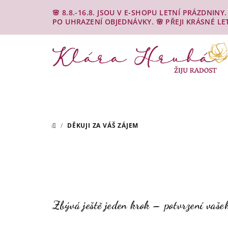
Přejít
🌸 8.8.-16.8. JSOU V E-SHOPU LETNÍ PRÁZDNIN
na
PO UHRAZENÍ OBJEDNÁVKY. 🌸 PŘEJI KRÁSNÉ LE
obsah
/
DĚKUJI ZA VÁŠ ZÁJEM
DOMŮ
Zbývá ještě jeden krok – potvrzení vaše