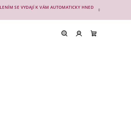
ESLENÍM SE VYDAJÍ K VÁM AUTOMATICKY HNED
Hledat
Přihlášení
Nákupní
košík