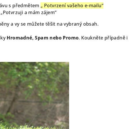
právu s předmětem
„ Potvrzení vašeho e-mailu“
„Potvrzuji a mám zájem“
něny a vy se můžete těšit na vybraný obsah.
žky
Hromadné, Spam nebo Promo
. Koukněte případně i