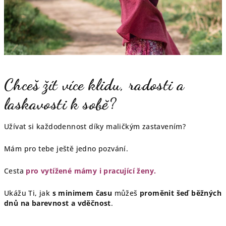
Chceš žít více klidu, radosti a
laskavosti k sobě?
Užívat si každodennost díky maličkým zastavením?
Mám pro tebe ještě jedno pozvání.
Cesta
pro vytížené mámy i pracující ženy.
Ukážu Ti, jak
s minimem času
můžeš
proměnit šeď běžných
dnů na barevnost a vděčnost
.