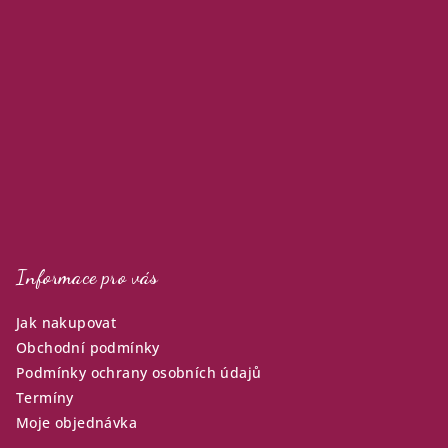
p
a
t
í
Informace pro vás
Jak nakupovat
Obchodní podmínky
Podmínky ochrany osobních údajů
Termíny
Moje objednávka