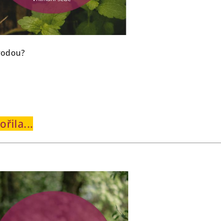
írodou?
řila...