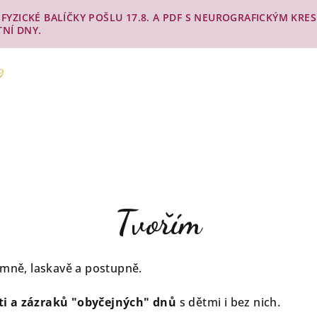
Y. FYZICKÉ BALÍČKY POŠLU 17.8. A PDF S NEUROGRAFICKÝM KR
TNÍ DNY.
Tvořím
emně, laskavě a postupně.
i a zázraků "obyčejných" dnů
s dětmi i bez nich.