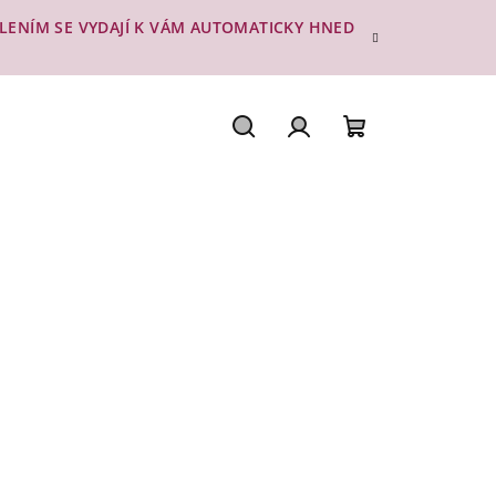
ESLENÍM SE VYDAJÍ K VÁM AUTOMATICKY HNED
Hledat
Přihlášení
Nákupní
košík