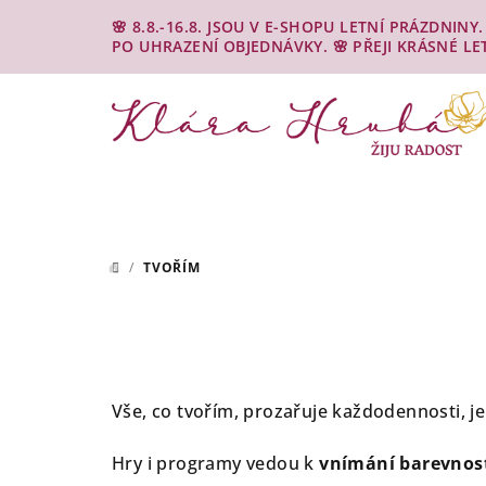
Přejít
🌸 8.8.-16.8. JSOU V E-SHOPU LETNÍ PRÁZDNIN
na
PO UHRAZENÍ OBJEDNÁVKY. 🌸 PŘEJI KRÁSNÉ LE
obsah
/
TVOŘÍM
DOMŮ
Vše, co tvořím, prozařuje každodennosti, j
Hry i programy vedou k
vnímání barevnost