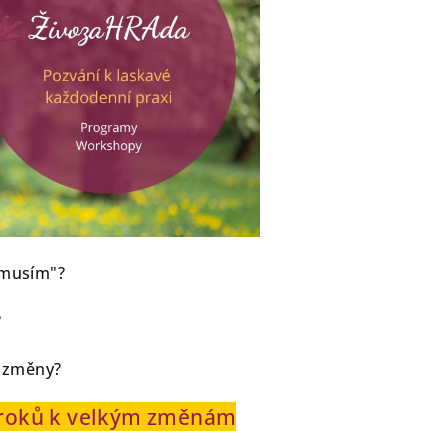
"musím"?
?
é změny?
kroků k velkým změnám