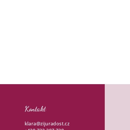
Kontakt
klara
@
zijuradost.cz